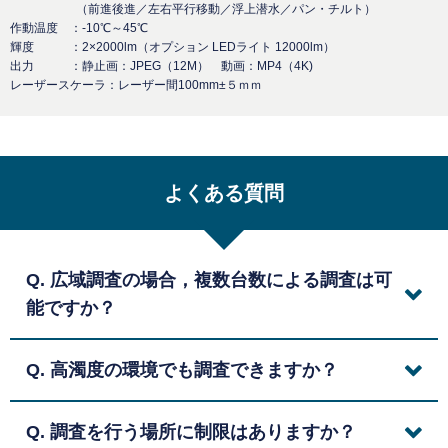
（前進後進／左右平行移動／浮上潜水／パン・チルト）
作動温度 ：-10℃～45℃
輝度 ：2×2000lm
（オプション LEDライト 12000lm）
出力 ：静止画：JPEG（12M） 動画：MP4（4K)
レーザースケーラ：レーザー間100mm±５ｍｍ
よくある質問
Q. 広域調査の場合，複数台数による調査は可
能ですか？
Q. 高濁度の環境でも調査できますか？
Q. 調査を行う場所に制限はありますか？