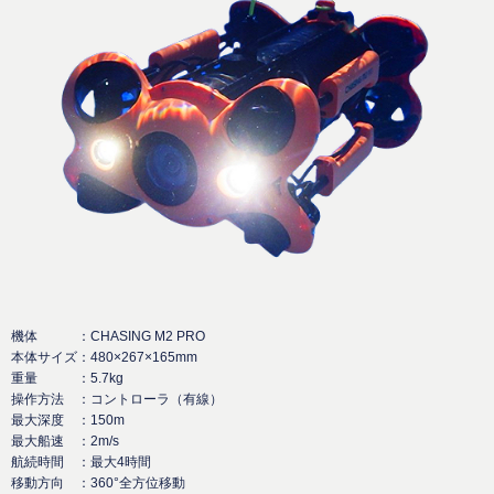
機体 ：CHASING M2 PRO
本体サイズ：480×267×165mm
重量 ：5.7kg
操作方法 ：コントローラ（有線）
最大深度 ：150m
最大船速 ：2m/s
航続時間 ：最大4時間
移動方向 ：360°全方位移動