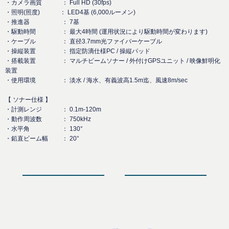
・カメラ画質 ： Full HD (30fps)
・照明(照度) ： LED4基 (6,000ルーメン)
・推進器 ： 7基
・駆動時間 ： 最大4時間 (運用状況により駆動時間が変わります)
・ケーブル ： 直径3.7mm光ファイバーケーブル
・操縦装置 ： 指定防滴仕様PC / 操縦パッド
・搭載装置 ： マルチビームソナー / 外付けGPSユニット / 映像鮮明化
装置
・使用環境 ： 淡水 / 海水、有義波高1.5m迄、風速8m/sec
【 ソナー仕様 】
・計測レンジ ： 0.1m-120m
・動作周波数 ： 750kHz
・水平角 ： 130°
・鉛直ビーム幅 ： 20°